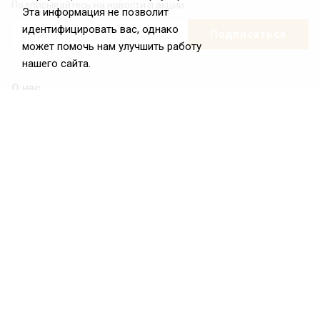
Подписывайтесь на новости и акции:
Эта информация не позволит
идентифицировать вас, однако
может помочь нам улучшить работу
нашего сайта.
О нас
О Федерации
Цели и задачи ФРиО
Обращение президента ФРиО
Структура федерации
Координационный совет ФРиО
Достижения
Законотворческая и экспертная деятельность
Партнёры ФРиО
Реквизиты
Проекты