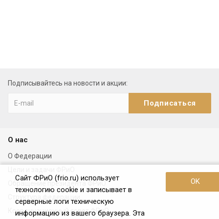
Подписывайтесь на новости и акции:
О нас
О Федерации
Цели и задачи ФРиО
Сайт ФРиО (frio.ru) использует
OK
Обращение президента ФРиО
технологию cookie и записывает в
Структура федерации
серверные логи техническую
Координационный совет ФРиО
информацию из вашего браузера. Эта