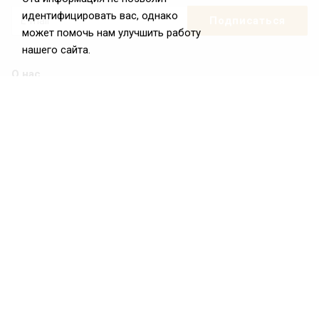
идентифицировать вас, однако
может помочь нам улучшить работу
нашего сайта.
О нас
О Федерации
Цели и задачи ФРиО
Обращение президента ФРиО
Структура федерации
Координационный совет ФРиО
Достижения
Законотворческая и экспертная деятельность
Партнёры ФРиО
Реквизиты
Проекты
Союз управляющих ресторанами