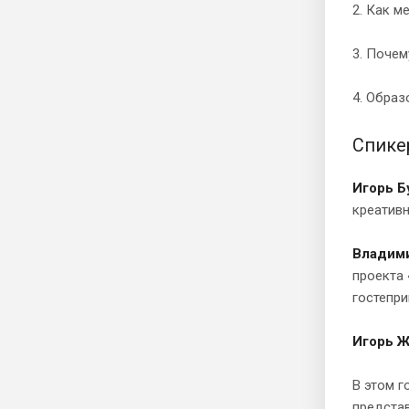
2. Как м
3. Почем
4. Образ
Спике
Игорь Б
креатив
Владими
проекта 
гостепри
Игорь Ж
В этом г
представ