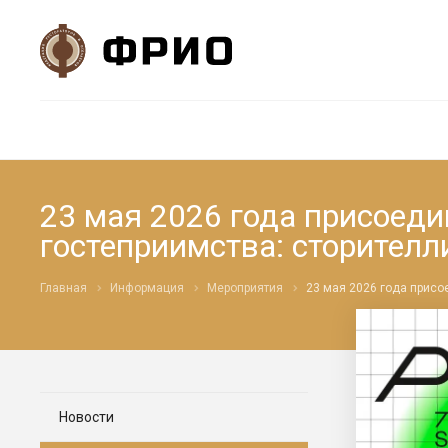
23 мая 2026 года присоеди
гостеприимства: сторителл
Главная
Информация
Мероприятия
23 мая 2026 года присо
Новости