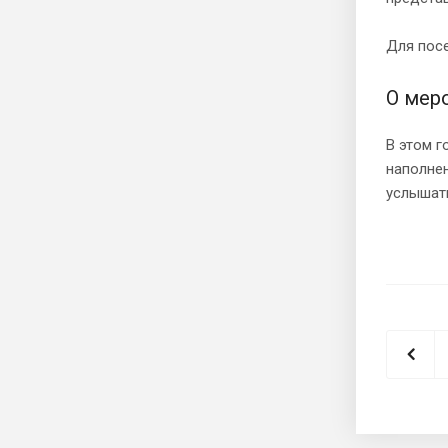
Для пос
О мер
В этом г
наполнен
услышать