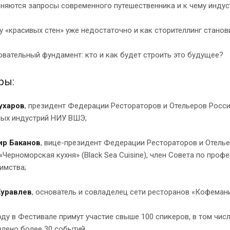
еняются запросы современного путешественника и к чему инду
у «красивых стен» уже недостаточно и как сторителлинг стано
овательный фундамент: кто и как будет строить это будущее?
ры:
ухаров
, президент Федерации Рестораторов и Отельеров Росси
ных индустрий НИУ ВШЭ;
р Баканов
, вице-президент Федерации Рестораторов и Отель
«Черноморская кухня» (Black Sea Cuisine), член Совета по пр
имства;
уравлев
, основатель и совладелец сети ресторанов «Кофемани
оду в Фестивале примут участие свыше 100 спикеров, в том числ
лено более 30 событий.