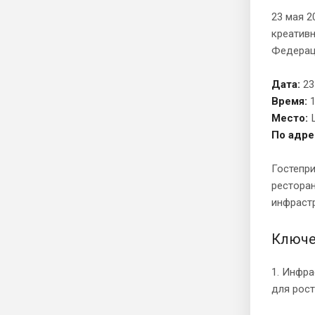
23 мая 2
креативн
Федерац
Дата:
23
Время:
1
Место:
По адре
Гостепри
ресторан
инфрастр
Ключе
1. Инфра
для рос