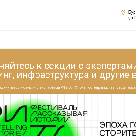
Бур
ул.
няйтесь к секции с экспертам
инг, инфраструктура и другие
единяйтесь к секции с экспертами ФРиО: «Эпоха гостеприимства: сторителли