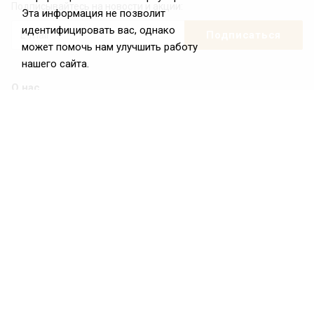
Подписывайтесь на новости и акции:
Эта информация не позволит
идентифицировать вас, однако
может помочь нам улучшить работу
нашего сайта.
О нас
О Федерации
Цели и задачи ФРиО
Обращение президента ФРиО
Структура федерации
Координационный совет ФРиО
Достижения
Законотворческая и экспертная деятельность
Партнёры ФРиО
Реквизиты
Проекты