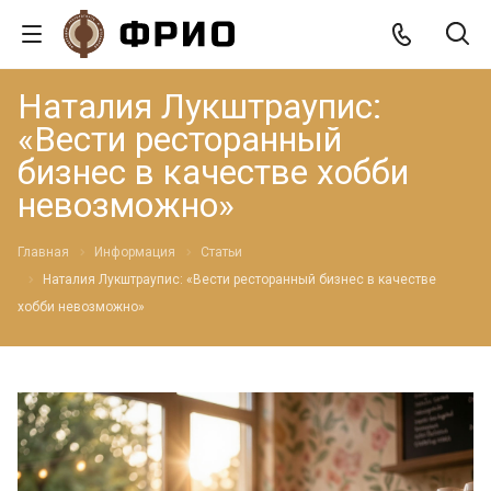
Наталия Лукштраупис:
«Вести ресторанный
бизнес в качестве хобби
невозможно»
Главная
Информация
Статьи
Наталия Лукштраупис: «Вести ресторанный бизнес в качестве
хобби невозможно»